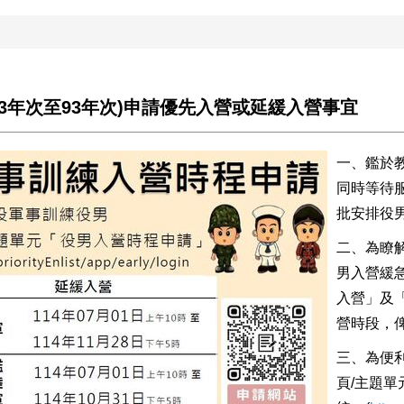
3年次至93年次)申請優先入營或延緩入營事宜
一、鑑於
同時等待
批安排役
二、為瞭
男入營緩
入營」及
營時段，
三、為便
頁/主題