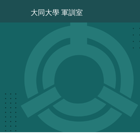
跳
到
大同大學 軍訓室
主
要
內
容
區