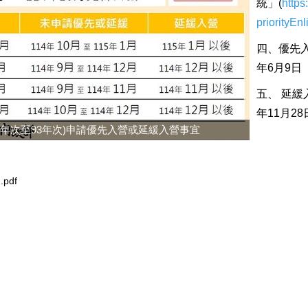
統」(
https
priorityEnl
四、優先入
年6月9日
五、 延緩
年11月2
3年次至93年次)申請優先入營或延緩入營事宜
df